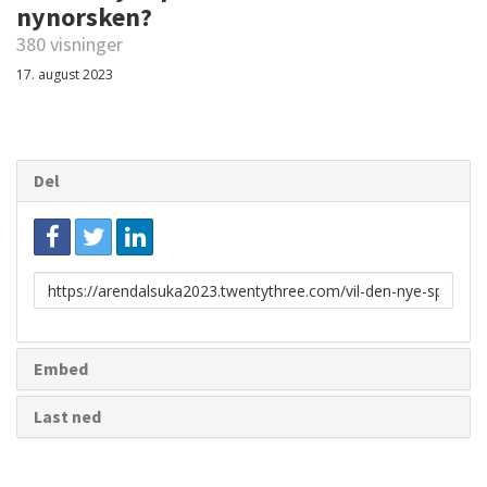
nynorsken?
380 visninger
17. august 2023
Del
Link
for
deling
Embed
Last ned