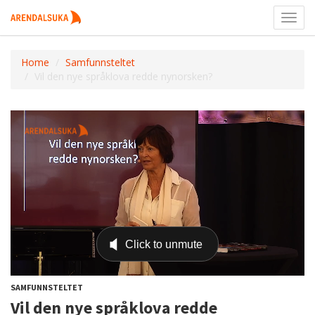
Toggl
navig
Home
Samfunnsteltet
Vil den nye språklova redde nynorsken?
SAMFUNNSTELTET
Vil den nye språklova redde