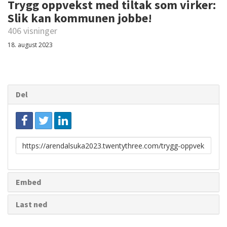
Trygg oppvekst med tiltak som virker:
Slik kan kommunen jobbe!
406 visninger
18. august 2023
Del
Link
for
deling
Embed
Last ned