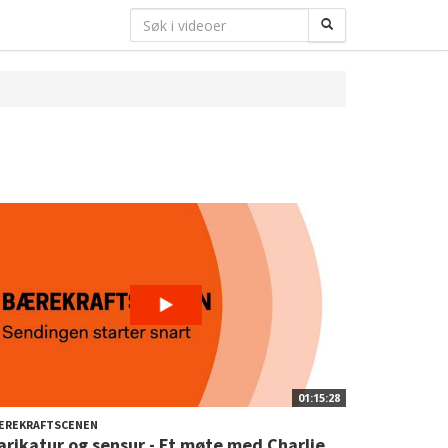
01:15:28
ÆREKRAFTSCENEN
arikatur og sensur - Et møte med Charlie