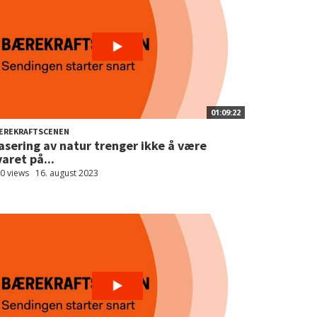
01:09:22
ÆREKRAFTSCENEN
asering av natur trenger ikke å være
varet på...
0 views
16. august 2023