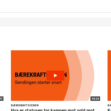
07
56:24
BÆREKRAFTSCENEN
B
Hva er statusen for kampen mot vold mot
K