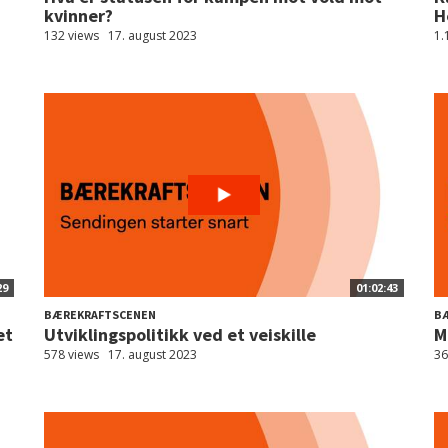
kvinner?
H
132 views
17. august 2023
1.
29
01:02:43
BÆREKRAFTSCENEN
B
et
Utviklingspolitikk ved et veiskille
M
578 views
17. august 2023
36