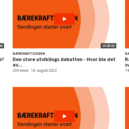
44
01:03:33
BÆREKRAFTSCENEN
B
e?
Den store utviklings debatten - Hvor ble det
R
av...
s
234 views
16. august 2023
74