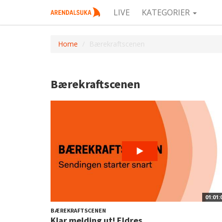
LIVE
KATEGORIER
Home
Bærekraftscenen
Bærekraftscenen
01:01:
BÆREKRAFTSCENEN
Klar melding ut! Eldres