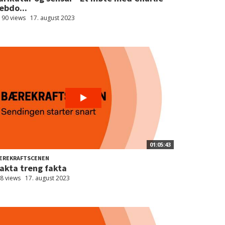
ebdo...
190 views
17. august 2023
01:05:43
ÆREKRAFTSCENEN
akta treng fakta
8 views
17. august 2023