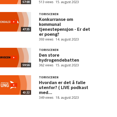
513 views
15. august 2023
57:00
TORVSCENEN
Konkurranse om
kommunal
tjenestepensjon - Er det
47:35
er poeng?
393 views
14. august 2023
TORVSCENEN
Den store
hydrogendebatten
362 views
15. august 2023
59:56
TORVSCENEN
Hvordan er det å falle
utenfor? ( LIVE podkast
med...
43:22
349 views
18. august 2023