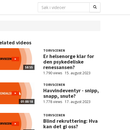
elated videos
TORVSCENEN
Er helsenorge klar for
den psykedeliske
renessansen?
58:55
1.790 views
15. august 2023
TORVSCENEN
Havvindeventyr - snipp,
snapp, snute?
1.778 views
17. august 2023
01:00:18
TORVSCENEN
Blind rekruttering: Hva
kan det gi oss?