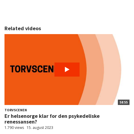
Related videos
58:55
TORVSCENEN
Er helsenorge klar for den psykedeliske
renessansen?
1.790 views
15. august 2023