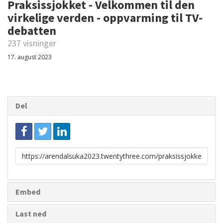
Praksissjokket - Velkommen til den
virkelige verden - oppvarming til TV-
debatten
237 visninger
17. august 2023
Del
Link
for
deling
Embed
Last ned