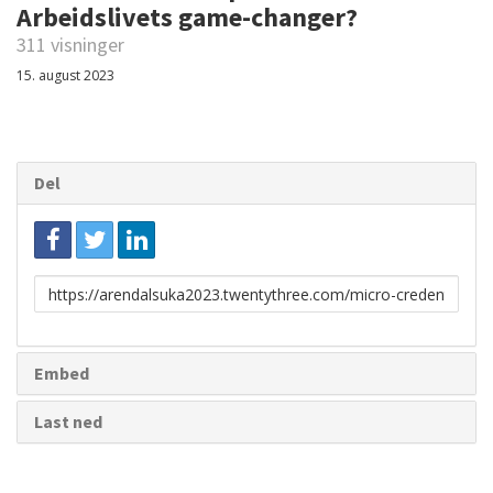
Arbeidslivets game-changer?
311 visninger
15. august 2023
Del
Link
for
deling
Embed
Last ned