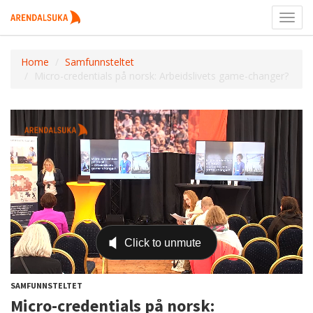
Toggl
navig
Home
Samfunnsteltet
Micro-credentials på norsk: Arbeidslivets game-changer?
SAMFUNNSTELTET
Micro-credentials på norsk: