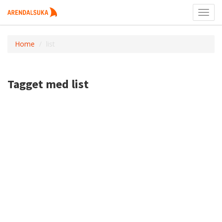
Toggl
navig
Home
list
Tagget med list