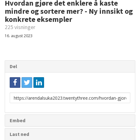
Hvordan gjøre det enklere å kaste
mindre og sortere mer? - Ny innsikt og
konkrete eksempler
225 visninger
16. august 2023
Del
Link
for
deling
Embed
Last ned