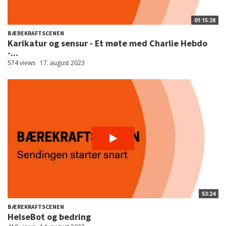
01:15:28
BÆREKRAFTSCENEN
Karikatur og sensur - Et møte med Charlie Hebdo
-...
574 views
17. august 2023
53:24
BÆREKRAFTSCENEN
HelseBot og bedring