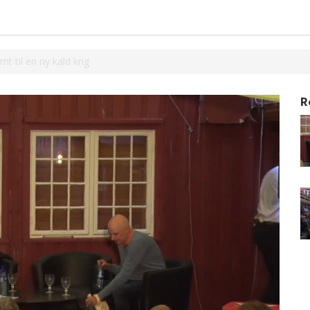
t til en ny kald krig
R