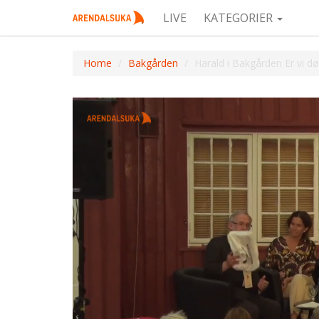
LIVE
KATEGORIER
Home
Bakgården
Harald i Bakgården Er vi døm