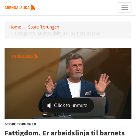
Toggl
navig
Home
Store Torungen
Fattigdom, Er arbeidslinja til barnets beste?
STORE TORUNGEN
Fattigdom, Er arbeidslinja til barnets