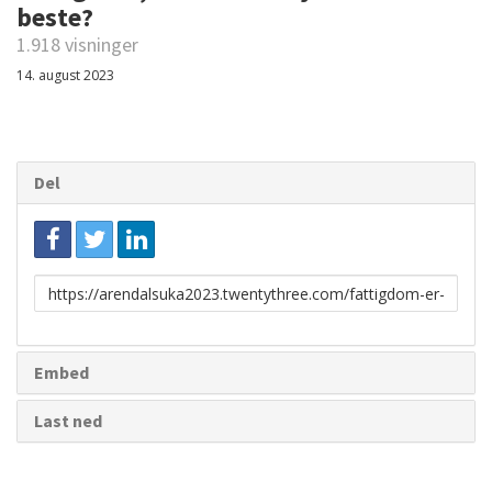
beste?
1.918 visninger
14. august 2023
Del
Link
for
deling
Embed
Last ned