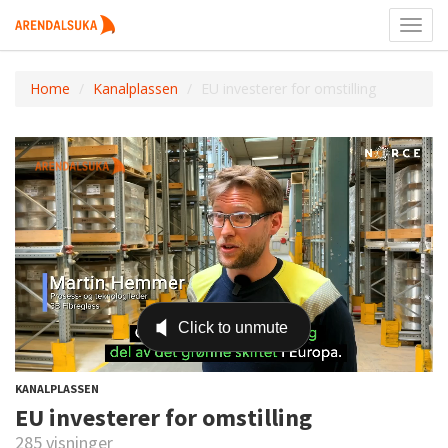
Toggl
navig
Home
Kanalplassen
EU investerer for omstilling
KANALPLASSEN
EU investerer for omstilling
285 visninger