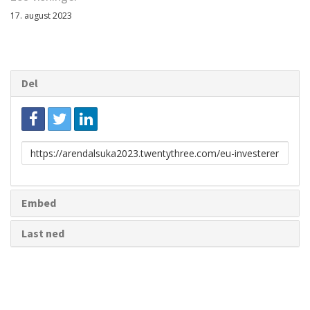
17. august 2023
Del
Link
for
deling
Embed
Last ned